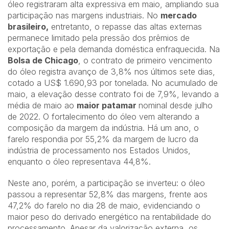
óleo registraram alta expressiva em maio, ampliando sua
participação nas margens industriais. No
mercado
brasileiro,
entretanto, o repasse das altas externas
permanece limitado pela pressão dos prêmios de
exportação e pela demanda doméstica enfraquecida. Na
Bolsa de Chicago
, o contrato de primeiro vencimento
do óleo registra avanço de 3,8% nos últimos sete dias,
cotado a US$ 1.690,93 por tonelada. No acumulado de
maio, a elevação desse contrato foi de 7,9%, levando a
média de maio ao
maior patamar
nominal desde julho
de 2022. O fortalecimento do óleo vem alterando a
composição da margem da indústria. Há um ano, o
farelo respondia por 55,2% da margem de lucro da
indústria de processamento nos Estados Unidos,
enquanto o óleo representava 44,8%.
Neste ano, porém, a participação se inverteu: o óleo
passou a representar 52,8% das margens, frente aos
47,2% do farelo no dia 28 de maio, evidenciando o
maior peso do derivado energético na rentabilidade do
processamento. Apesar da valorização externa, os