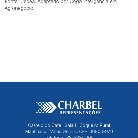
Fonte: Cepea. Adaptado por Cogo Inteligência em
Agronegócio.
Castelo do Café . Sala 1 . Coqueiro Rural
Manhuaçu . Minas Gerais . CEP: 36900-970
Telefone: (33) 3331.1000