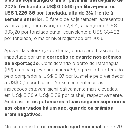
óleo de soja atingiu o maior patamar desde julho de
2025, fechando a US$ 0,5565 por libra-peso, ou
US$ 1.226,86 por tonelada, alta de 3% frente à
semana anterior.
O farelo de soja também apresentou
valorização, com avanço de 2,4%, alcançando US$
303,20 por tonelada curta, equivalente a US$ 334,22
por tonelada, o maior nível registrado em 2026.
Apesar da valorização externa, o mercado brasileiro foi
impactado por uma
correção relevante nos prêmios
de exportação.
Considerando o porto de Paranaguá
(PR) e embarques para março/26, o prêmio foi ofertado
pelo comprador a US$ 0,07 por bushel e pelo vendedor
a US$ 0,15 por bushel. Na semana anterior, as
indicações estavam significativamente mais elevadas,
em US$ 0,30 e US$ 0,39 por bushel, respectivamente.
Ainda assim,
os patamares atuais seguem superiores
aos observados há um ano, quando os prêmios
eram negativos.
Nesse contexto, no
mercado spot nacional
, entre 29