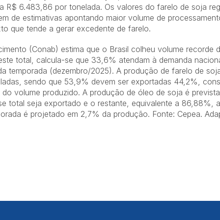
a R$ 6.483,86 por tonelada. Os valores do farelo de soja r
vem de estimativas apontando maior volume de processament
to que tende a gerar excedente de farelo.
imento (Conab) estima que o Brasil colheu volume recorde d
ste total, calcula-se que 33,6% atendam à demanda naciona
da temporada (dezembro/2025). A produção de farelo de soj
eladas, sendo que 53,9% devem ser exportadas 44,2%, cons
o volume produzido. A produção de óleo de soja é prevista 
e total seja exportado e o restante, equivalente a 86,88%,
orada é projetado em 2,7% da produção. Fonte: Cepea. Adap