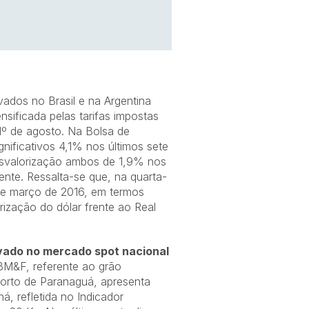
ados no Brasil e na Argentina
nsificada pelas tarifas impostas
 1º de agosto. Na Bolsa de
nificativos 4,1% nos últimos sete
desvalorização ambos de 1,9% nos
nte. Ressalta-se que, na quarta-
de março de 2016, em termos
rização do dólar frente ao Real
vado no mercado spot nacional
BM&F, referente ao grão
Porto de Paranaguá, apresenta
, refletida no Indicador