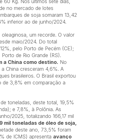
 60 Kg. Nos últimos sete dias,
ade no mercado de lotes
 embarques de soja somaram 13,42
 inferior ao de junho/2024.
 oleaginosa, um recorde. O valor
esde maio/2024. Do total
 12%, pelo Porto de Pecém (CE);
 Porto de Rio Grande (RS).
m a China como destino.
No
a a China cresceram 4,6%. A
es brasileiros. O Brasil exportou
ação de 3,8% em comparação a
de toneladas, deste total, 19,5%
da); e 7,8%, à Polônia. As
ho/2025, totalizando 166,17 mil
 mil toneladas de óleo de soja,
 metade deste ano, 73,5% foram
2% de ICMS) apresenta
avanço