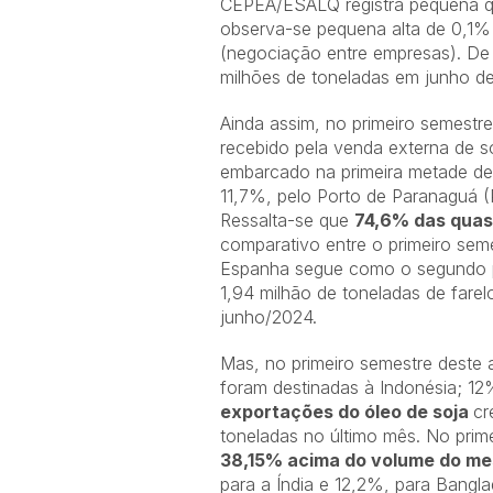
CEPEA/ESALQ registra pequena que
observa-se pequena alta de 0,1% 
(negociação entre empresas). De
milhões de toneladas em junho d
Ainda assim, no primeiro semestr
recebido pela venda externa de s
embarcado na primeira metade de
11,7%, pelo Porto de Paranaguá (
Ressalta-se que
74,6% das quas
comparativo entre o primeiro sem
Espanha segue como o segundo pri
1,94 milhão de toneladas de fare
junho/2024.
Mas, no primeiro semestre deste 
foram destinadas à Indonésia; 12
exportações do óleo de soja
cr
toneladas no último mês. No prime
38,15% acima do volume do me
para a Índia e 12,2%, para Bangl