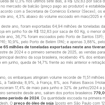
da de 0,3% nos últimos sete dias, a R$ 129,83 por saca de
no mercado de balcão (preço pago ao produtor) e estabilid
 acordo com a Secretaria de Comércio Exterior (Secex), os
este ano, 4,3% abaixo do volume escoado em maio/2025 e 4%
e deste ano, foram exportadas 64,94 milhões de toneladas da
oja em junho foi de R$ 132,83 por saca de 60 Kg, o menor d
ste ano, 36,7% foram escoados pelo Porto de Santos (SP);
PR); 10,9%, pelo Porto de Belém (PA); e apenas 3,88%, pelo
e 65 milhões de toneladas exportadas neste ano tivera
estre de 2024 e o primeiro semestre de 2025, as vendas par
ncipal destino da soja brasileira, recebendo 4% dos embarqu
lo em junho, queda de 14,7% frente ao mês anterior e retr
ano, os embarques atingiram volume recorde de 11,51 milhões 
%, à Tailândia; 8,9%, à França, 8%, aos Países Baixos (Holan
esceram 17,4% de maio para junho e 32% de junho/2024 a jun
iro semestre desde ano, saíram dos portos brasileiros
779,09
smo período de 2024
. Da quantidade escoada na primeira
adesh. O
preço do óleo de soja
(posto em São Paulo com 1