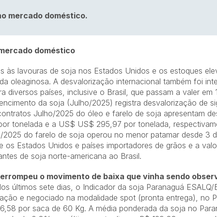
no mercado doméstico.
 mercado doméstico
is às lavouras de soja nos Estados Unidos e os estoques elev
da oleaginosa. A desvalorização internacional também foi inte
 diversos países, inclusive o Brasil, que passam a valer em
encimento da soja (Julho/2025) registra desvalorização de sig
 contratos Julho/2025 do óleo e farelo de soja apresentam 
1 por tonelada e a US$ US$ 295,97 por tonelada, respectivame
ho/2025 do farelo de soja operou no menor patamar desde 3 
e os Estados Unidos e países importadores de grãos e a valo
ntes de soja norte-americana ao Brasil.
nterrompeu o movimento de baixa que vinha sendo obser
os últimos sete dias, o Indicador da soja Paranaguá ESALQ/
ação e negociado na modalidade spot (pronta entrega), no 
36,58 por saca de 60 Kg. A média ponderada da soja no Paraná